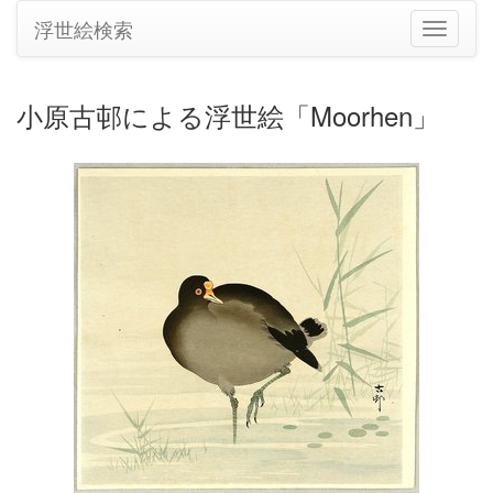
浮世絵検索
ナ
ビ
ゲ
ー
小原古邨による浮世絵「Moorhen」
シ
ョ
ン
の
切
り
替
え