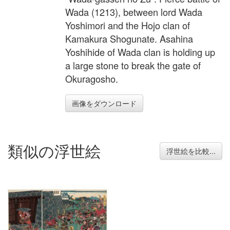
Wada (1213), between lord Wada
Yoshimori and the Hojo clan of
Kamakura Shogunate. Asahina
Yoshihide of Wada clan is holding up
a large stone to break the gate of
Okuragosho.
画像をダウンロード
類似の浮世絵
浮世絵を比較...