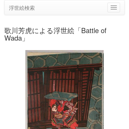
浮世絵検索
ナ
ビ
ゲ
ー
歌川芳虎による浮世絵「Battle of
シ
Wada」
ョ
ン
の
切
り
替
え