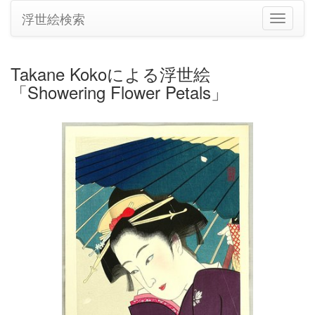
浮世絵検索
ナ
ビ
ゲ
ー
Takane Kokoによる浮世絵
シ
「Showering Flower Petals」
ョ
ン
の
切
り
替
え