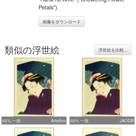
Petals").
画像をダウンロード
類似の浮世絵
浮世絵を比較...
66% 一致
Artelino
66% 一致
JAODB