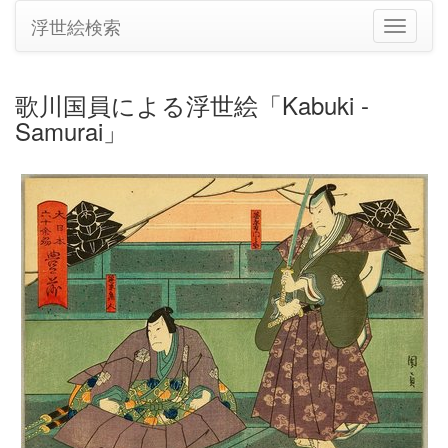
浮世絵検索
ナ
ビ
ゲ
ー
歌川国員による浮世絵「Kabuki -
シ
Samurai」
ョ
ン
の
切
り
替
え