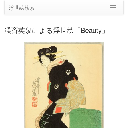
浮世絵検索
ナ
ビ
ゲ
ー
渓斉英泉による浮世絵「Beauty」
シ
ョ
ン
の
切
り
替
え