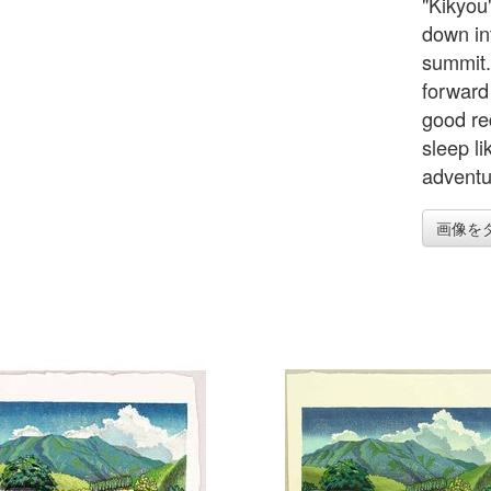
"Kikyou
down in
summit.
forward
good red
sleep l
adventu
画像を