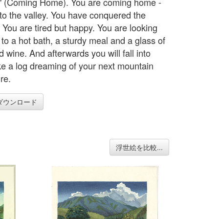
" (Coming Home). You are coming home -
to the valley. You have conquered the
 You are tired but happy. You are looking
 to a hot bath, a sturdy meal and a glass of
 wine. And afterwards you will fall into
ike a log dreaming of your next mountain
re.
ダウンロード
浮世絵を比較...