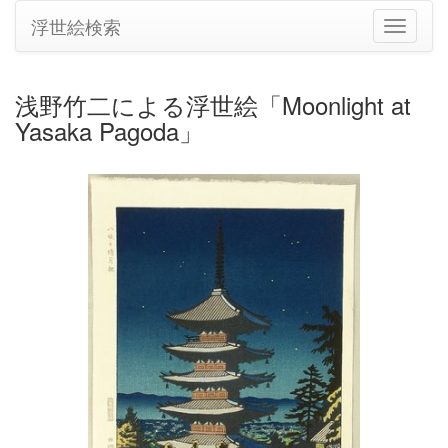
浮世絵検索
ナ
ビ
ゲ
ー
浅野竹二による浮世絵「Moonlight at
シ
Yasaka Pagoda」
ョ
ン
の
切
り
替
え