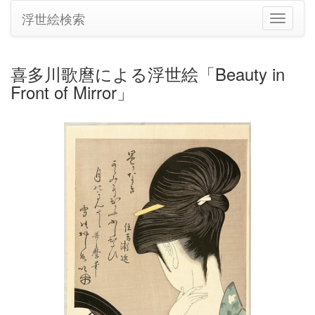
浮世絵検索
ナ
ビ
ゲ
ー
喜多川歌麿による浮世絵「Beauty in
シ
Front of Mirror」
ョ
ン
の
切
り
替
え