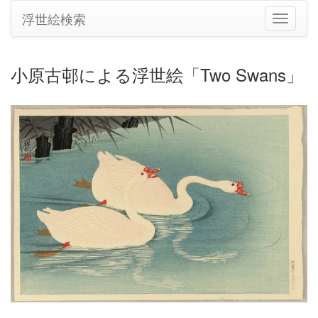
浮世絵検索
ナ
ビ
ゲ
ー
小原古邨による浮世絵「Two Swans」
シ
ョ
ン
の
切
り
替
え