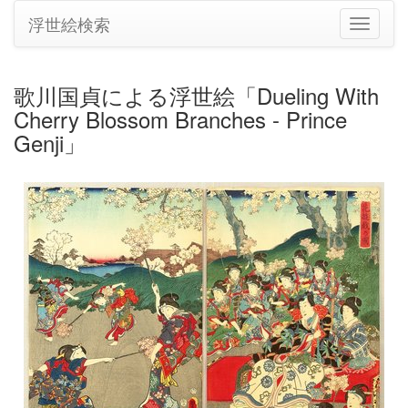
浮世絵検索
ナ
ビ
ゲ
ー
歌川国貞による浮世絵「Dueling With
シ
Cherry Blossom Branches - Prince
ョ
ン
Genji」
の
切
り
替
え