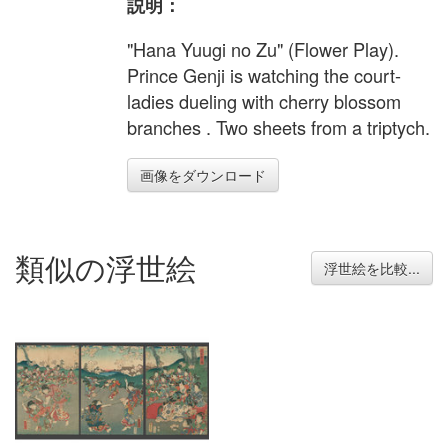
説明：
"Hana Yuugi no Zu" (Flower Play).
Prince Genji is watching the court-
ladies dueling with cherry blossom
branches . Two sheets from a triptych.
画像をダウンロード
類似の浮世絵
浮世絵を比較...