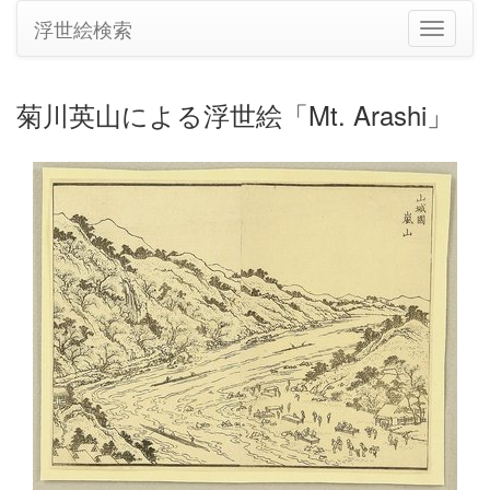
浮世絵検索
ナ
ビ
ゲ
ー
菊川英山による浮世絵「Mt. Arashi」
シ
ョ
ン
の
切
り
替
え