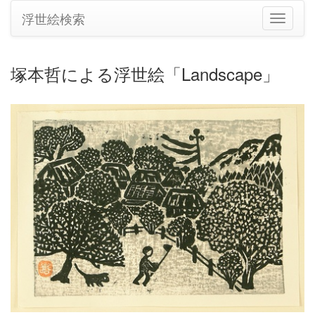
浮世絵検索
ナ
ビ
ゲ
ー
塚本哲による浮世絵「Landscape」
シ
ョ
ン
の
切
り
替
え