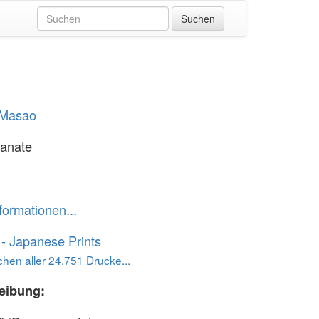
Masao
anate
formationen...
o - Japanese Prints
hen aller 24.751 Drucke...
eibung: