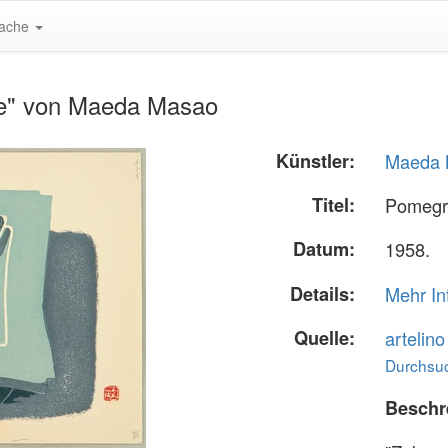
ache
te" von Maeda Masao
Künstler:
Maeda 
Titel:
Pomegr
Datum:
1958.
Details:
Mehr In
Quelle:
artelin
Durchsuc
Beschr