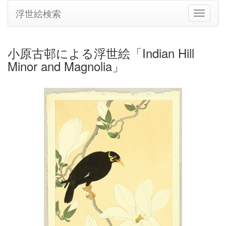
浮世絵検索
ナ
ビ
ゲ
ー
小原古邨による浮世絵「Indian Hill
シ
Minor and Magnolia」
ョ
ン
の
切
り
替
え