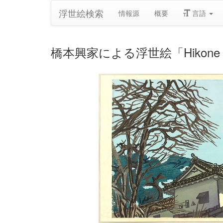
浮世絵検索
情報源
概要
言語
橋本興家による浮世絵「Hikone Castl