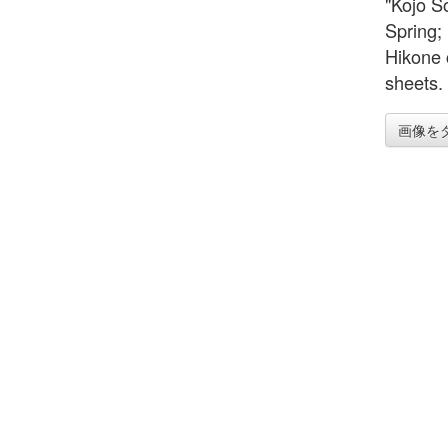
"Kojo S
Spring;
Hikone 
sheets.
画像を