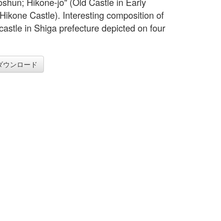
oshun; Hikone-jo" (Old Castle in Early
 Hikone Castle). Interesting composition of
castle in Shiga prefecture depicted on four
ダウンロード