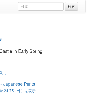
家
Castle in Early Spring
..
o - Japanese Prints
24,751 件）を表示...