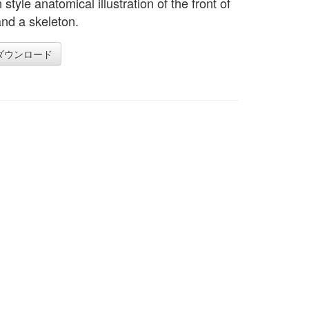
style anatomical illustration of the front of
nd a skeleton.
ダウンロード