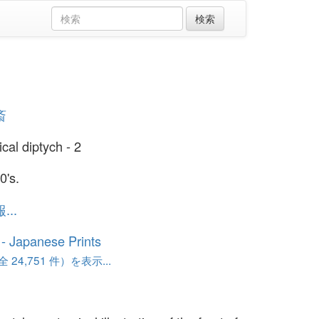
斎
cal diptych - 2
0's.
..
o - Japanese Prints
24,751 件）を表示...