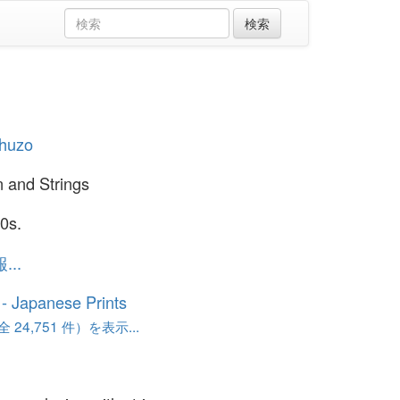
Shuzo
n and Strings
0s.
..
o - Japanese Prints
24,751 件）を表示...