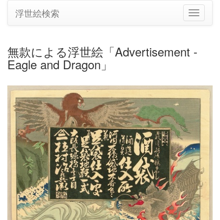
浮世絵検索
ナ
ビ
ゲ
ー
無款による浮世絵「Advertisement -
シ
Eagle and Dragon」
ョ
ン
の
切
り
替
え