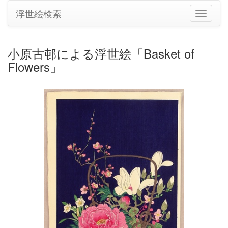
浮世絵検索
ナ
ビ
ゲ
ー
小原古邨による浮世絵「Basket of
シ
Flowers」
ョ
ン
の
切
り
替
え