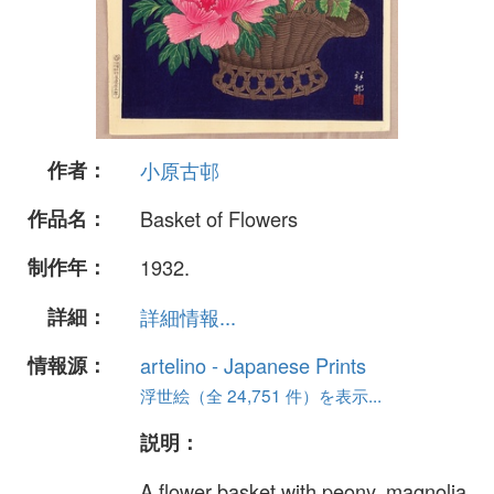
作者：
小原古邨
作品名：
Basket of Flowers
制作年：
1932.
詳細：
詳細情報...
情報源：
artelino - Japanese Prints
浮世絵（全 24,751 件）を表示...
説明：
A flower basket with peony, magnolia