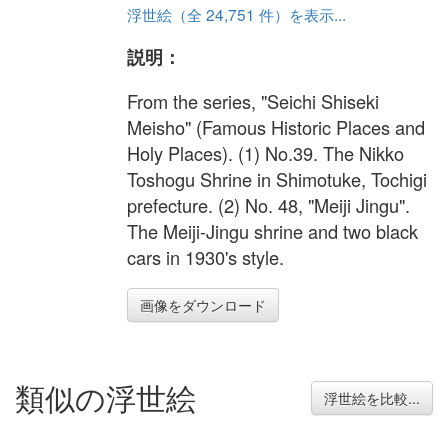
浮世絵（全 24,751 件）を表示...
説明：
From the series, "Seichi Shiseki
Meisho" (Famous Historic Places and
Holy Places). (1) No.39. The Nikko
Toshogu Shrine in Shimotuke, Tochigi
prefecture. (2) No. 48, "Meiji Jingu".
The Meiji-Jingu shrine and two black
cars in 1930's style.
画像をダウンロード
類似の浮世絵
浮世絵を比較...