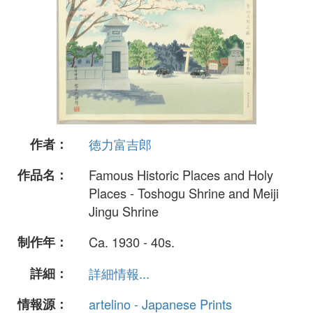
作者：
徳力富吉郎
作品名：
Famous Historic Places and Holy
Places - Toshogu Shrine and Meiji
Jingu Shrine
制作年：
Ca. 1930 - 40s.
詳細：
詳細情報...
情報源：
artelino - Japanese Prints