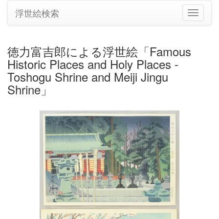
浮世絵検索
ナ
ビ
ゲ
ー
徳力富吉郎による浮世絵「Famous
シ
Historic Places and Holy Places -
ョ
ン
Toshogu Shrine and Meiji Jingu
の
Shrine」
切
り
替
え