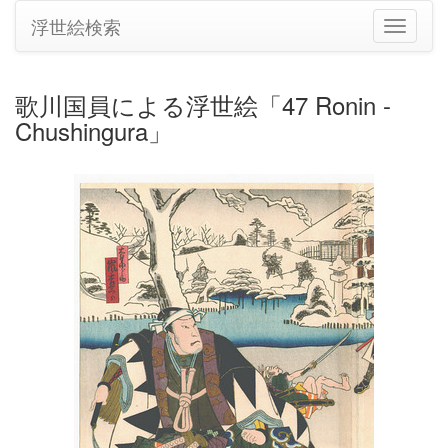
浮世絵検索
ナ
ビ
ゲ
ー
歌川国員による浮世絵「47 Ronin -
シ
Chushingura」
ョ
ン
の
切
り
替
え