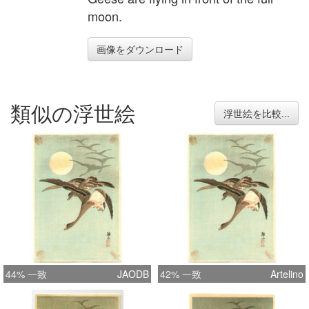
moon.
画像をダウンロード
類似の浮世絵
浮世絵を比較...
44% 一致
JAODB
42% 一致
Artelino