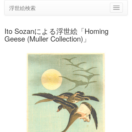
浮世絵検索
ナ
ビ
ゲ
ー
Ito Sozanによる浮世絵「Homing
シ
Geese (Muller Collection)」
ョ
ン
の
切
り
替
え