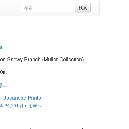
an
on Snowy Branch (Muller Collection)
0s.
..
o - Japanese Prints
24,751 件）を表示...