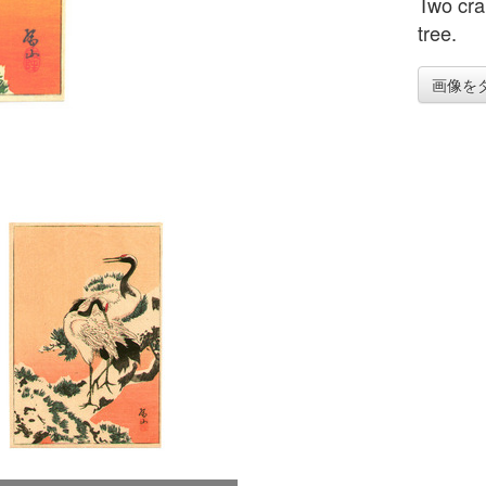
Two cra
tree.
画像を