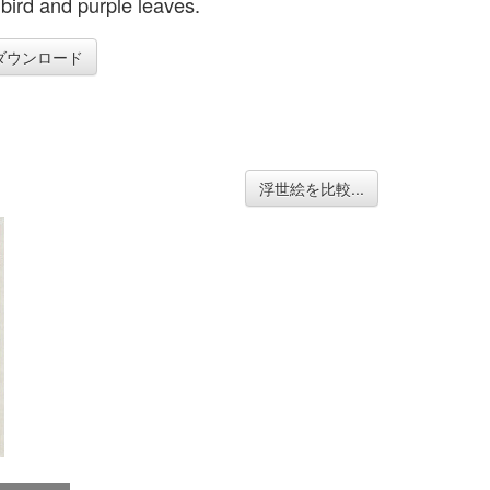
 bird and purple leaves.
ダウンロード
浮世絵を比較...