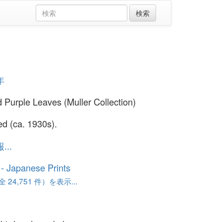
年
d Purple Leaves (Muller Collection)
ed (ca. 1930s).
..
o - Japanese Prints
24,751 件）を表示...