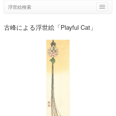
浮世絵検索
ナ
ビ
ゲ
ー
古峰による浮世絵「Playful Cat」
シ
ョ
ン
の
切
り
替
え