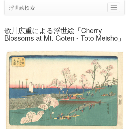
浮世絵検索
ナ
ビ
ゲ
ー
歌川広重による浮世絵「Cherry
シ
Blossoms at Mt. Goten - Toto Meisho」
ョ
ン
の
切
り
替
え