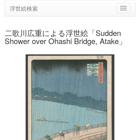
浮世絵検索
ナ
ビ
ゲ
ー
二歌川広重による浮世絵「Sudden
シ
Shower over Ohashi Bridge, Atake」
ョ
ン
の
切
り
替
え