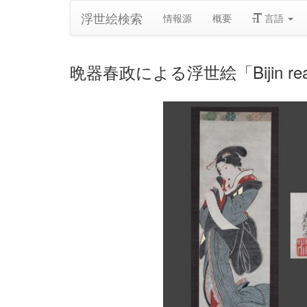
浮世絵検索
情報源
概要
言語
晩器春政による浮世絵「Bijin readin