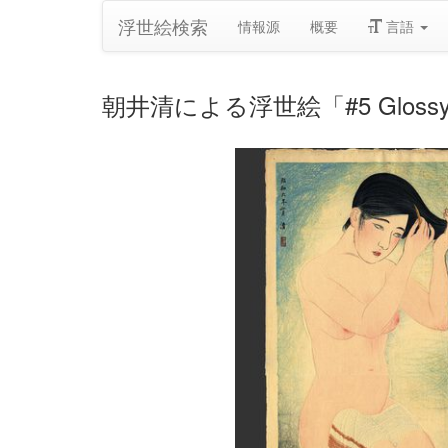
浮世絵検索
情報源
概要
言語
朝井清による浮世絵「#5 Glossy d