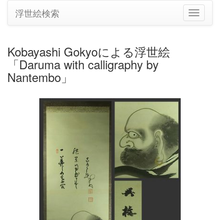
浮世絵検索
ナ
ビ
ゲ
ー
Kobayashi Gokyoによる浮世絵
シ
「Daruma with calligraphy by
ョ
ン
Nantembo」
の
切
り
替
え