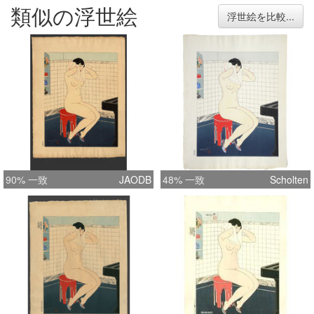
類似の浮世絵
浮世絵を比較...
90% 一致
JAODB
48% 一致
Scholten