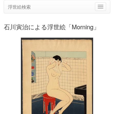
浮世絵検索
ナ
ビ
ゲ
ー
石川寅治による浮世絵「Morning」
シ
ョ
ン
の
切
り
替
え