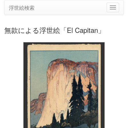
浮世絵検索
ナ
ビ
ゲ
ー
無款による浮世絵「El Capitan」
シ
ョ
ン
の
切
り
替
え