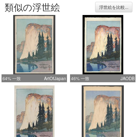
類似の浮世絵
浮世絵を比較...
64% 一致
ArtOfJapan
46% 一致
JAODB