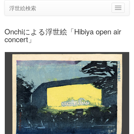
浮世絵検索
ナ
ビ
ゲ
ー
Onchiによる浮世絵「Hibiya open air
シ
concert」
ョ
ン
の
切
り
替
え