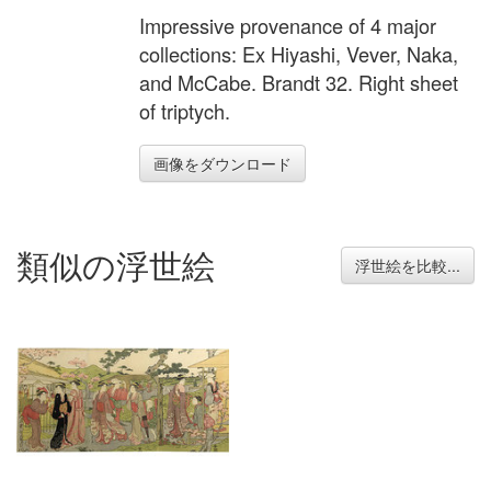
Impressive provenance of 4 major
collections: Ex Hiyashi, Vever, Naka,
and McCabe. Brandt 32. Right sheet
of triptych.
画像をダウンロード
類似の浮世絵
浮世絵を比較...