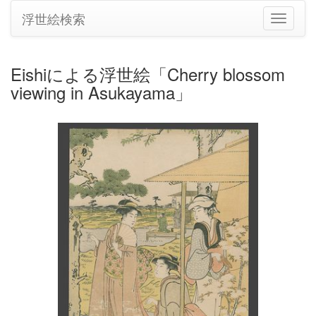
浮世絵検索
ナ
ビ
ゲ
ー
Eishiによる浮世絵「Cherry blossom
シ
viewing in Asukayama」
ョ
ン
の
切
り
替
え