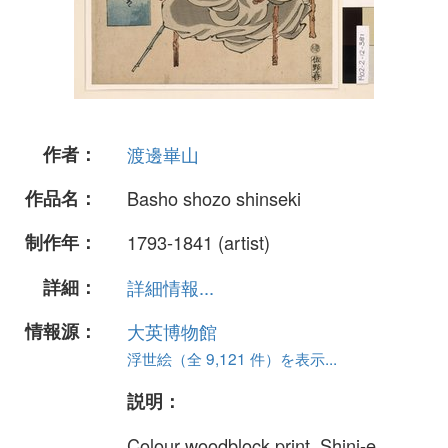
作者：
渡邊崋山
作品名：
Basho shozo shinseki
制作年：
1793-1841 (artist)
詳細：
詳細情報...
情報源：
大英博物館
浮世絵（全 9,121 件）を表示...
説明：
Colour woodblock print. Shini-e