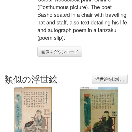
(Posthumous picture). The poet
Basho seated in a chair with travelling
hat and staff, also text detailing his life
and autograph poem in a tanzaku
(poem slip).
画像をダウンロード
類似の浮世絵
浮世絵を比較...