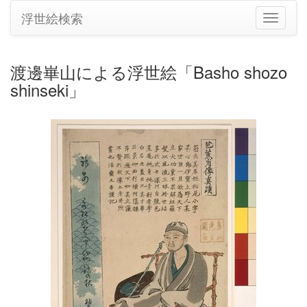
浮世絵検索
ナ
ビ
ゲ
ー
渡邊崋山による浮世絵「Basho shozo
シ
shinseki」
ョ
ン
の
切
り
替
え