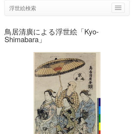
浮世絵検索
ナ
ビ
ゲ
ー
鳥居清廣による浮世絵「Kyo-
シ
Shimabara」
ョ
ン
の
切
り
替
え