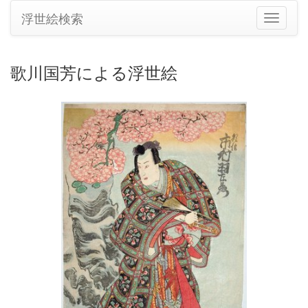
浮世絵検索
ナ
ビ
ゲ
ー
歌川国芳による浮世絵
シ
ョ
ン
の
切
り
替
え