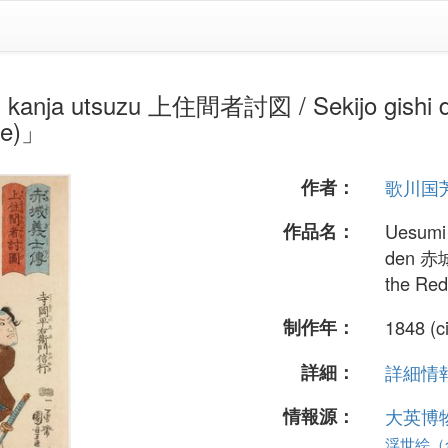
utsuzu 上住間者討図 / Sekijo gishi de
tle)」
作者：
歌川国
作品名：
Uesumi
den 赤城義
the Red
制作年：
1848 (c
詳細：
詳細情報.
情報源：
大英博
浮世絵（全