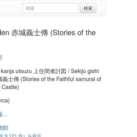
n 赤城義士傳 (Stories of the
芳
 kanja utsuzu 上住間者討図 / Sekijo gishi
士傳 (Stories of the Faithful samurai of
 Castle)
irca)
..
物館
 9,121 件）を表示...