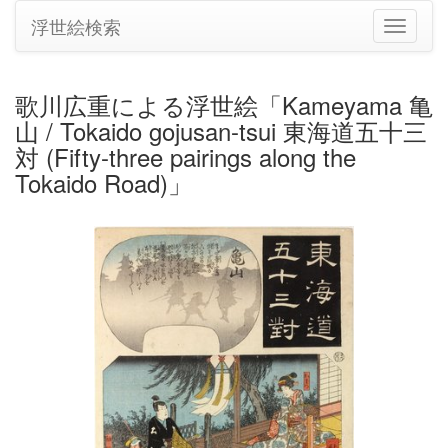
浮世絵検索
ナ
ビ
ゲ
ー
歌川広重による浮世絵「Kameyama 亀
シ
山 / Tokaido gojusan-tsui 東海道五十三
ョ
ン
対 (Fifty-three pairings along the
の
Tokaido Road)」
切
り
替
え