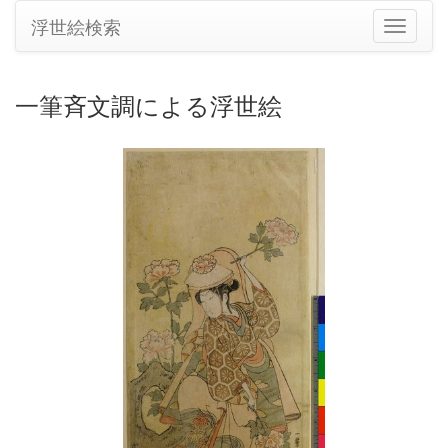
浮世絵検索
ナ
ビ
ゲ
ー
一筆斉文調による浮世絵
シ
ョ
ン
の
切
り
替
え