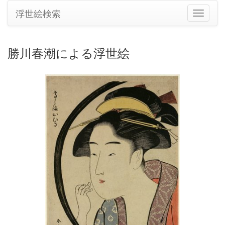
浮世絵検索
ナ
ビ
ゲ
ー
勝川春潮による浮世絵
シ
ョ
ン
の
切
り
替
え