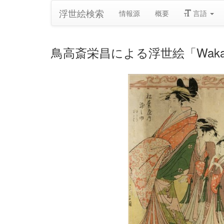
浮世絵検索
情報源
概要
言語
鳥高斎栄昌による浮世絵「Wakana 