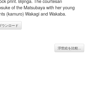
ck print. Bijinga. The courtesan
uke of the Matsubaya with her young
nts (kamuro) Wakagi and Wakaba.
ダウンロード
浮世絵を比較...