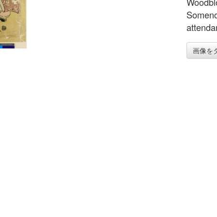
Woodblo
Somenos
attenda
画像を