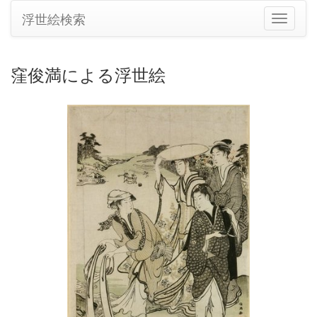
浮世絵検索
ナ
ビ
ゲ
ー
窪俊満による浮世絵
シ
ョ
ン
の
切
り
替
え