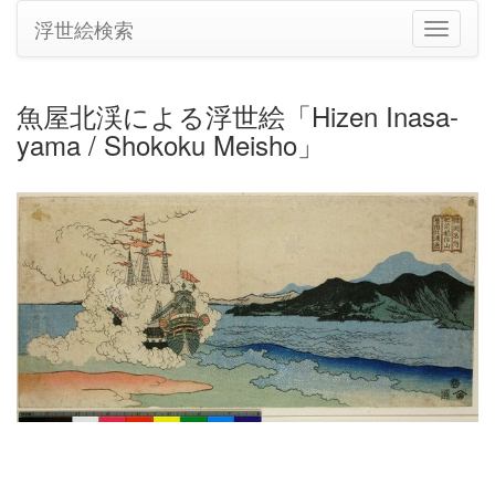
浮世絵検索
ナ
ビ
ゲ
ー
魚屋北渓による浮世絵「Hizen Inasa-
シ
yama / Shokoku Meisho」
ョ
ン
の
切
り
替
え