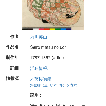
作者：
菊川英山
作品名：
Seiro matsu no uchi
制作年：
1787-1867 (artist)
詳細：
詳細情報...
情報源：
大英博物館
浮世絵（全 9,121 件）を表示...
説明：
Woodblock print. Bijinga. The