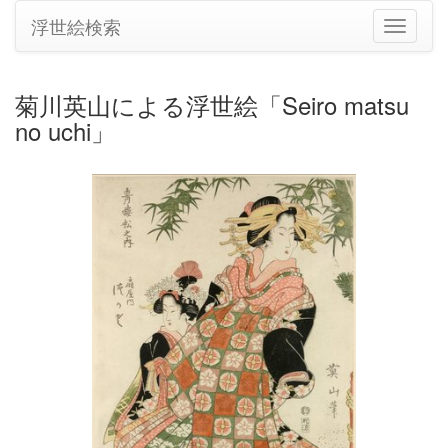
浮世絵検索
ナ
ビ
ゲ
ー
菊川英山による浮世絵「Seiro matsu
シ
no uchi」
ョ
ン
の
切
り
替
え