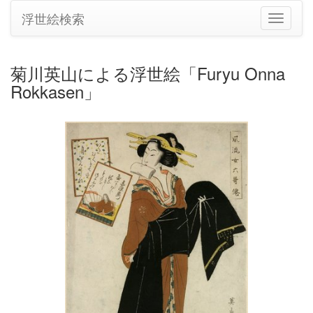
浮世絵検索
ナ
ビ
ゲ
ー
菊川英山による浮世絵「Furyu Onna
シ
Rokkasen」
ョ
ン
の
切
り
替
え