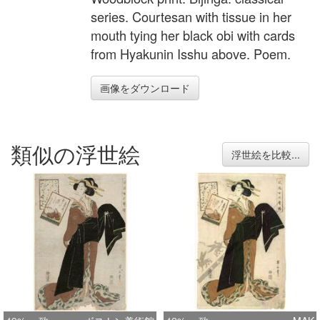
series. Courtesan with tissue in her
mouth tying her black obi with cards
from Hyakunin Isshu above. Poem.
画像をダウンロード
類似の浮世絵
浮世絵を比較...