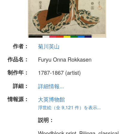
作者：
菊川英山
作品名：
Furyu Onna Rokkasen
制作年：
1787-1867 (artist)
詳細：
詳細情報...
情報源：
大英博物館
浮世絵（全 9,121 件）を表示...
説明：
Woodblock print. Bijinga. classical