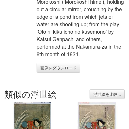
Morokoshi (‘Morokoshi hime’), holding
out a circular mirror, crouching by the
edge of a pond from which jets of
water are shooting up; from the play
‘Oto ni kiku icho no kusemono’ by
Katsui Genpachi and others,
performed at the Nakamura-za in the
8th month of 1824.
画像をダウンロード
類似の浮世絵
浮世絵を比較...