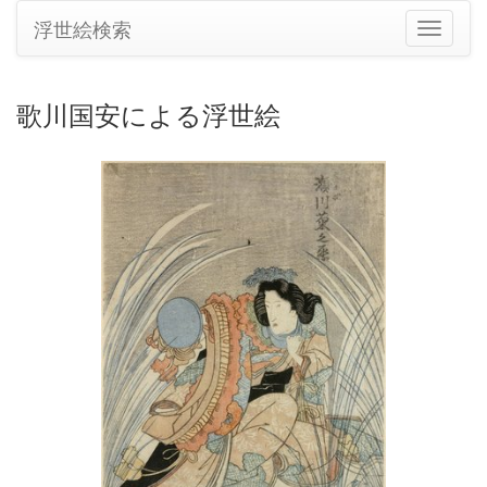
浮世絵検索
ナ
ビ
ゲ
ー
歌川国安による浮世絵
シ
ョ
ン
の
切
り
替
え