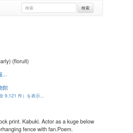
rly) (floruit)
..
物館
 9,121 件）を表示...
ck print. Kabuki. Actor as a kuge below
erhanging fence with fan.Poem.