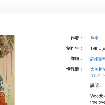
作者：
芦幸
制作年：
19thC(ea
詳細：
詳細情報.
情報源：
大英博
浮世絵（全
説明：
Woodblo
tree ov