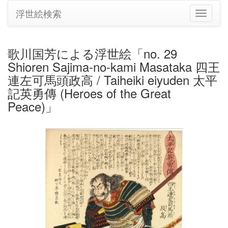
浮世絵検索
ナ
ビ
ゲ
ー
歌川国芳による浮世絵「no. 29
シ
Shioren Sajima-no-kami Masataka 四王
ョ
ン
連左可馬頭政高 / Taiheiki eiyuden 太平
の
記英勇傳 (Heroes of the Great
切
Peace)」
り
替
え