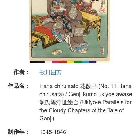
作者：
歌川国芳
作品名：
Hana chiru sato 花散里 (No. 11 Hana
chirusata) / Genji kumo ukiyoe awase
源氏雲浮世絵合 (Ukiyo-e Parallels for
the Cloudy Chapters of the Tale of
Genji)
制作年：
1845-1846