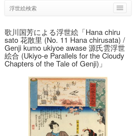
浮世絵検索
ナ
ビ
ゲ
ー
歌川国芳による浮世絵「Hana chiru
シ
sato 花散里 (No. 11 Hana chirusata) /
ョ
ン
Genji kumo ukiyoe awase 源氏雲浮世
の
絵合 (Ukiyo-e Parallels for the Cloudy
切
Chapters of the Tale of Genji)」
り
替
え